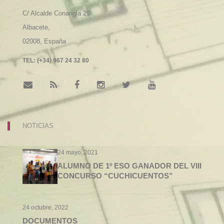
C/ Alcalde Conangla 29
Albacete,
02008,
España
TEL:
(+34) 967 24 32 80
NOTICIAS
24 mayo, 2021
ALUMNO DE 1º ESO GANADOR DEL VIII
CONCURSO “CUCHICUENTOS”
24 octubre, 2022
DOCUMENTOS