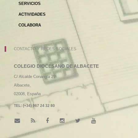
SERVICIOS
ACTIVIDADES
COLABORA
CONTACTO Y REDES SOCIALES
COLEGIO DIOCESANO DE ALBACETE
C/ Alcalde Conangla 29
Albacete,
02008,
España
TEL:
(+34) 967 24 32 80