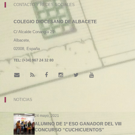
CONTACTO Y REDES SOCIALES
COLEGIO DIOCESANO DE ALBACETE
C/ Alcalde Conangla 29
Albacete,
02008,
España
TEL:
(+34) 967 24 32 80
NOTICIAS
24 mayo, 2021
ALUMNO DE 1º ESO GANADOR DEL VIII
CONCURSO “CUCHICUENTOS”